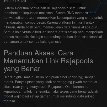
Sistem algoritma permainan di Rajapools disetel untuk
memberikan kepuasan maksimal. Sistem RNG memastikan
bahwa setiap putaran memberikan kesempatan yang sama untuk
mendapatkan combo besar. Karena platform ini murni untuk
hiburan, Anda tidak perlu memasukkan data finansial apa pun.
Semua koin virtual diberikan secara gratis setiap hari, menjadikan
proses rajapools slot login sepenuhnya bebas dari risiko finansial
dan aman untuk semua kalangan usia.
Panduan Akses: Cara
Menemukan Link Rajapools
yang Benar
Di era digital saat ini, risiko penipuan siber (phishing) sangat
marak. Banyak pihak yang tidak bertanggung jawab membuat
situs tiruan yang menyerupai Rajapools. Oleh karena itu,
kemampuan untuk menemukan jalur akses yang benar adalah
modal wajib bagi setiap gamer untuk melindungi data pribadi
mereka.