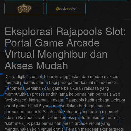
Eksplorasi Rajapools Slot:
Portal Game Arcade
Virtual Menghibur dan
Akses Mudah
Di era digital saat ini, hiburan yang instan dan mudah diakses
menjadi prioritas utama bagi para gamer kasual di Indonesia.
Fenomena peralihan dari game berukuran raksasa yang
membutuhkan proses unduh lama ke permainan berbasis web
(web-based) kini semakin nyata. Rajapools hadir sebagai pelopor
portal game HTML5 yang menyediakan berbagai macam
permainan menarik. Salah satu kategori yang paling digemari
adalah Rajapools slot. Dalam konteks platform hiburan murni ini,
"slot" merujuk pada permainan mesin arcade virtual yang
menggunakan koin virtual gratis. Pemain mengejar skor tertinggi