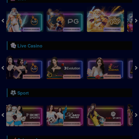
Live Casino
Sport