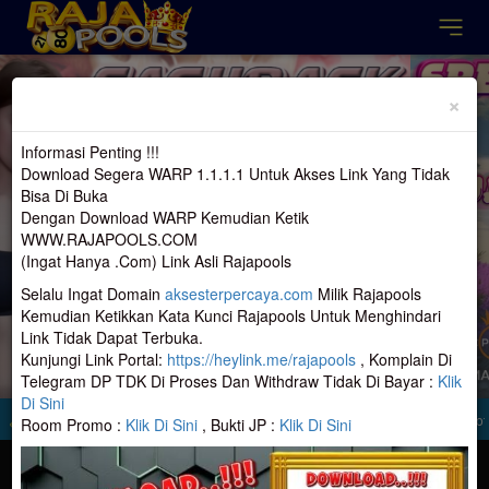
Previous
Nex
×
Informasi Penting !!!
Download Segera WARP 1.1.1.1 Untuk Akses Link Yang Tidak
Bisa Di Buka
Dengan Download WARP Kemudian Ketik
WWW.RAJAPOOLS.COM
(Ingat Hanya .Com) Link Asli Rajapools
Selalu Ingat Domain
aksesterpercaya.com
Milik Rajapools
Kemudian Ketikkan Kata Kunci Rajapools Untuk Menghindari
Link Tidak Dapat Terbuka.
Kunjungi Link Portal:
https://heylink.me/rajapools
, Komplain Di
Telegram DP TDK Di Proses Dan Withdraw Tidak Di Bayar :
Klik
Di Sini
a Dan Yang Menggunakan VPN TIDAK BERLAKU Untuk Bettingan Togel Atau Toto Di 
Room Promo :
Klik Di Sini
, Bukti JP :
Klik Di Sini
MASUK
DAFTAR